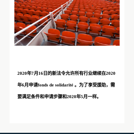
2020
年
7
月
16
日的新法令允许所有行业继续在
2020
年
6
月申请
fonds de solidarité
。为了享受援助，需
要满足条件和申请步骤和
2020
年
5
月一样。